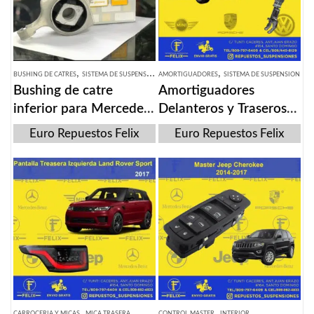
,
,
BUSHING DE CATRES
SISTEMA DE SUSPENSION
AMORTIGUADORES
SISTEMA DE SUSPENSION
Bushing de catre
Amortiguadores
inferior para Mercedes
Delanteros y Traseros
Benz ML 350 2012-
de Mercedes Benz Gle
Euro Repuestos Felix
Euro Repuestos Felix
2018
Coope 2015-2019
,
,
CARROCERIA Y MICAS
MICA TRASERA
CONTROL MASTER
INTERIOR